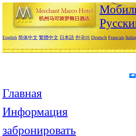
Мобиль
Русски
English
简体中文
繁體中文
日本語
한국어
Deutsch
Français
Itali
Главная
Информация
забронировать