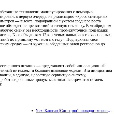
азработанные технологии манипулирования с помощью
тирован, в первую очередь, на реализацию «кросс-сценарных
иметров — высоте, подобранной с учетом среднего роста
ное обхождение препятствий и точную стыковку. В «гибридном
рабочую смену без необходимости промежуточной подзарядки.
истью, Nico объединяет 12 ключевых навыков в трех основных
твий по принципу «от мозга к телу». Подчеркивая свои
ским средам — от кухонь и обеденных залов ресторанов до
общественного питания — представляет собой инновационный
венный интеллект и большие языковые модели. Эта инициатива
вании, в единую, целостную сервисную систему,
 роботизированные продукты, компания стремится помочь
г.
Next:Кашгар (Синьцзян) проводит мероприятие по продвижению туризма с целью содействия межэтническому обмену.