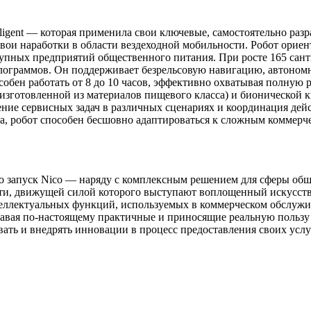
elligent — которая применила свои ключевые, самостоятельно р
вои наработки в области вездеходной мобильности. Робот ориен
упных предприятий общественного питания. При росте 165 сант
лограммов. Он поддерживает безрельсовую навигацию, автоном
бен работать от 8 до 10 часов, эффективно охватывая полную 
зготовленной из материалов пищевого класса) и бионической к
ние сервисных задач в различных сценариях и координация дейс
, робот способен бесшовно адаптироваться к сложным коммерче
, что запуск Nico — наряду с комплексным решением для сферы 
ути, движущей силой которого выступают воплощенный искусст
теллектуальных функций, используемых в коммерческом обслужи
авая по-настоящему практичные и приносящие реальную пользу
ать и внедрять инновации в процесс предоставления своих услу