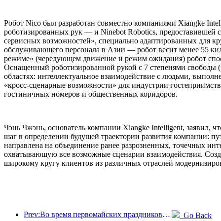
Робот Nico был разработан совместно компаниями Xiangke Int
роботизированных рук — и Ninebot Robotics, предоставившей с
сервисных возможностей», специально адаптированных для кр
обслуживающего персонала в Азии — робот весит менее 55 ки
режиме» (чередующем движение и режим ожидания) робот спосо
Оснащенный роботизированной рукой с 7 степенями свободы (и
областях: интеллектуальное взаимодействие с людьми, выполне
«кросс-сценарные возможности» для индустрии гостеприимства
гостиничных номеров и общественных коридоров.
Чэнь Чжэнь, основатель компании Xiangke Intelligent, заявил
шаг в определении будущей траектории развития компании: п
направлена на объединение ранее разрозненных, точечных ин
охватывающую все возможные сценарии взаимодействия. Созд
широкому кругу клиентов из различных отраслей модернизиров
Prev:Во время первомайских праздников по железной дороге в дельте реки Янцзы было перевезено более 21,38 миллиона пассажиров.
Go Back