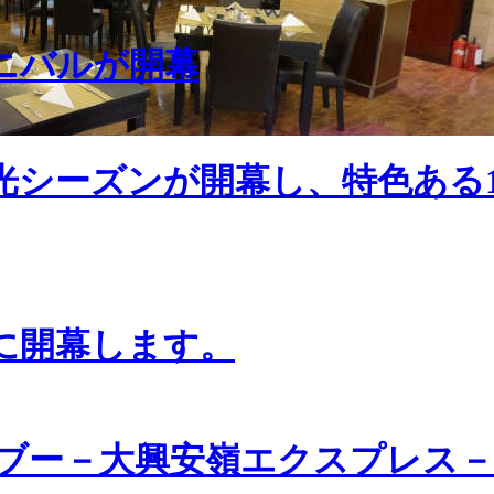
ーニバルが開幕
光シーズンが開幕し、特色ある
日に開幕します。
ブー－大興安嶺エクスプレス－