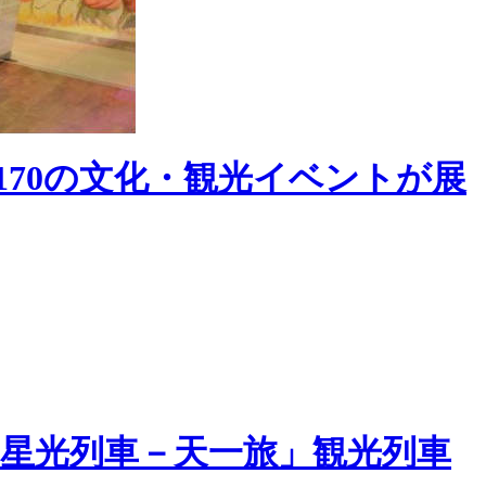
170の文化・観光イベントが展
星光列車－天一旅」観光列車