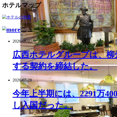
ホテルマップ
ニュース
2026-08-02
広西ホテルグループは、柳
する契約を締結した。
2026-07-28
今年上半期には、2291万4
し入国だった。