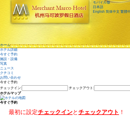
モバイル版
日本語
English
简体中文
繁體
ホーム
ホテル詳細
今すぐ予約
施設・設備
写真
ニュース
クチコミ
お問い合わせ
今すぐ予約
チェックイン:
チェックアウト:
ホテルマップ
今すぐ予約
最初に設定
チェックイン
と
チェックアウト
！