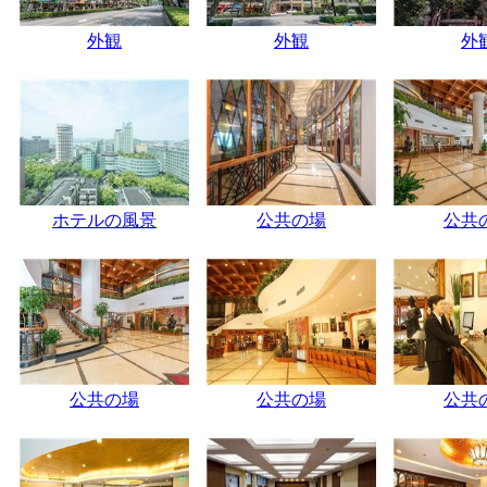
外観
外観
外
ホテルの風景
公共の場
公共
公共の場
公共の場
公共