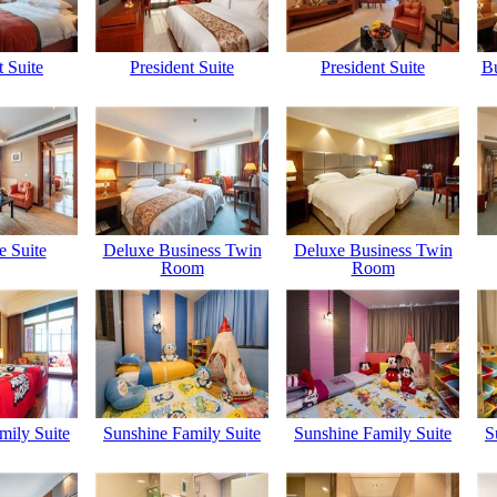
t Suite
President Suite
President Suite
B
e Suite
Deluxe Business Twin
Deluxe Business Twin
Room
Room
mily Suite
Sunshine Family Suite
Sunshine Family Suite
S