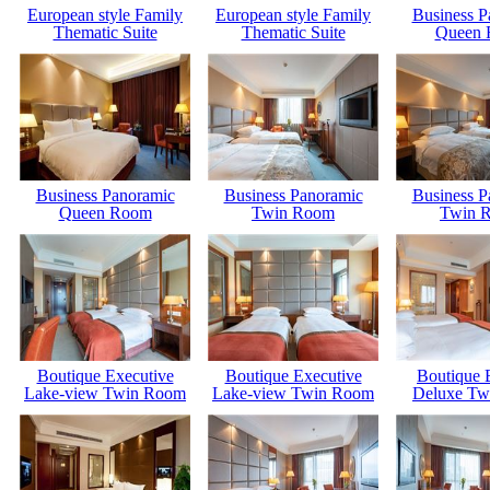
European style Family
European style Family
Business P
Thematic Suite
Thematic Suite
Queen
Business Panoramic
Business Panoramic
Business P
Queen Room
Twin Room
Twin 
Boutique Executive
Boutique Executive
Boutique 
Lake-view Twin Room
Lake-view Twin Room
Deluxe Tw