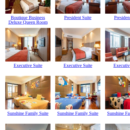
Boutique Business
President Suite
Presiden
Deluxe Queen Room
Executive Suite
Executive Suite
Executiv
Sunshine Family Suite
Sunshine Family Suite
Sunshine Fa