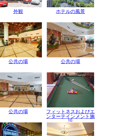
外観
ホテルの風景
公共の場
公共の場
公共の場
フィットネスおよびエ
ンターテインメント施
設