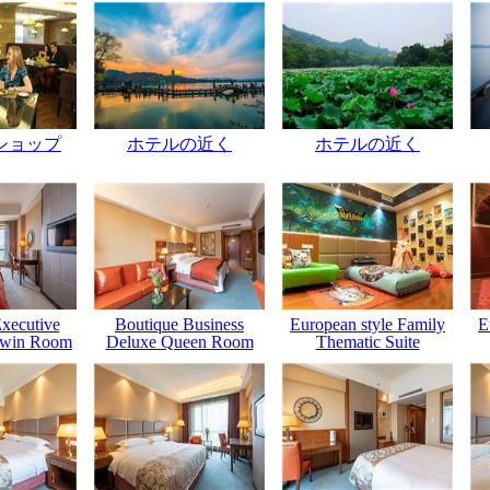
ショップ
ホテルの近く
ホテルの近く
xecutive
Boutique Business
European style Family
E
Twin Room
Deluxe Queen Room
Thematic Suite