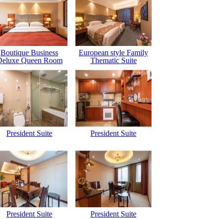
Boutique Business
European style Family
Deluxe Queen Room
Thematic Suite
President Suite
President Suite
President Suite
President Suite