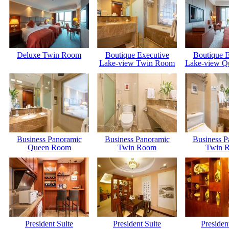
Deluxe Twin Room
Boutique Executive
Boutique E
Lake-view Twin Room
Lake-view Q
Business Panoramic
Business Panoramic
Business P
Queen Room
Twin Room
Twin 
President Suite
President Suite
Presiden