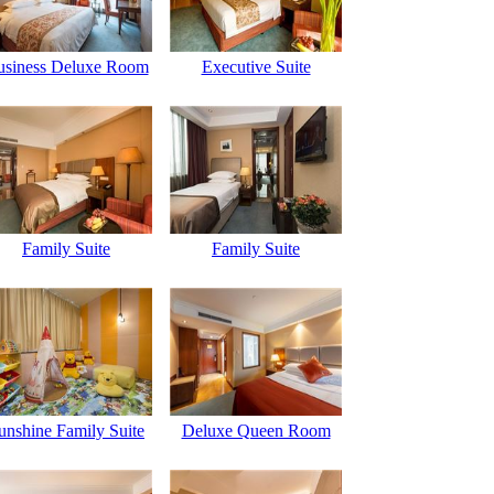
usiness Deluxe Room
Executive Suite
Family Suite
Family Suite
unshine Family Suite
Deluxe Queen Room