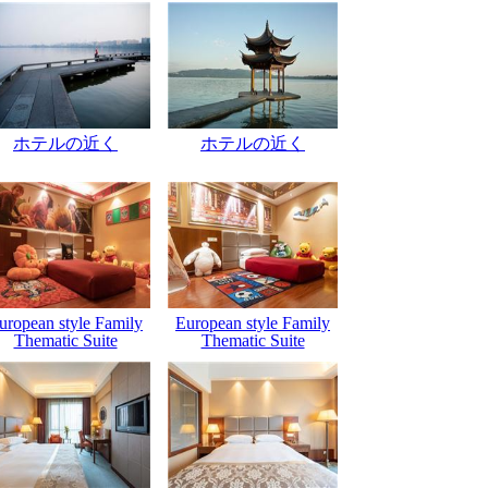
ホテルの近く
ホテルの近く
uropean style Family
European style Family
Thematic Suite
Thematic Suite