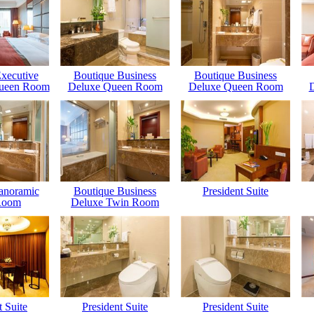
xecutive
Boutique Business
Boutique Business
ueen Room
Deluxe Queen Room
Deluxe Queen Room
anoramic
Boutique Business
President Suite
Room
Deluxe Twin Room
t Suite
President Suite
President Suite