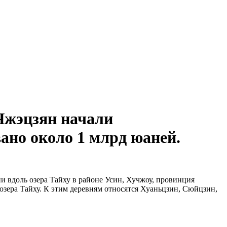
Чжэцзян начали
ано около 1 млрд юаней.
и вдоль озера Тайху в районе Усин, Хучжоу, провинция
озера Тайху. К этим деревням относятся Хуаньцзин, Сюйцзин,