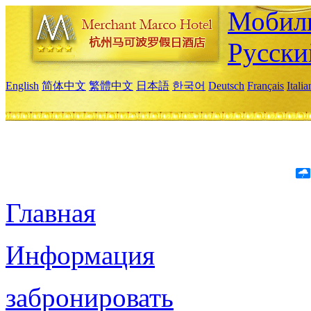
Мобиль
Русски
English
简体中文
繁體中文
日本語
한국어
Deutsch
Français
Itali
Главная
Информация
забронировать