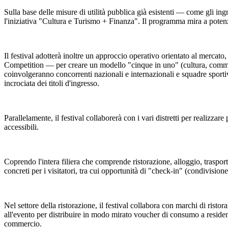
Sulla base delle misure di utilità pubblica già esistenti — come gli ingr
l'iniziativa "Cultura e Turismo + Finanza". Il programma mira a potenzi
Il festival adotterà inoltre un approccio operativo orientato al mercat
Competition — per creare un modello "cinque in uno" (cultura, commerci
coinvolgeranno concorrenti nazionali e internazionali e squadre sportiv
incrociata dei titoli d'ingresso.
Parallelamente, il festival collaborerà con i vari distretti per realizzare 
accessibili.
Coprendo l'intera filiera che comprende ristorazione, alloggio, trasporti,
concreti per i visitatori, tra cui opportunità di "check-in" (condivisione
Nel settore della ristorazione, il festival collabora con marchi di rist
all'evento per distribuire in modo mirato voucher di consumo a residenti 
commercio.