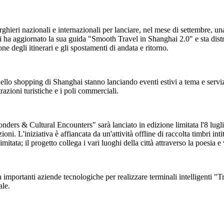
lberghieri nazionali e internazionali per lanciare, nel mese di settembre,
i ha aggiornato la sua guida "Smooth Travel in Shanghai 2.0" e sta distr
ne degli itinerari e gli spostamenti di andata e ritorno.
 dello shopping di Shanghai stanno lanciando eventi estivi a tema e servizi
attrazioni turistiche e i poli commerciali.
rs & Cultural Encounters" sarà lanciato in edizione limitata l'8 luglio. 
ioni. L'iniziativa è affiancata da un'attività offline di raccolta timbri i
limitata; il progetto collega i vari luoghi della città attraverso la poesia 
 importanti aziende tecnologiche per realizzare terminali intelligenti "T
ale.