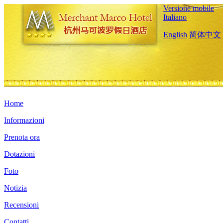
Versione mobile
Italiano
English
简体中文
Home
Informazioni
Prenota ora
Dotazioni
Foto
Notizia
Recensioni
Contatti