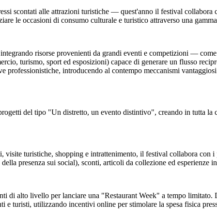
essi scontati alle attrazioni turistiche — quest'anno il festival collabor
are le occasioni di consumo culturale e turistico attraverso una gamma di
o, integrando risorse provenienti da grandi eventi e competizioni — come
o, turismo, sport ed esposizioni) capace di generare un flusso reciproco 
e professionistiche, introducendo al contempo meccanismi vantaggiosi per
progetti del tipo "Un distretto, un evento distintivo", creando in tutta la ci
 visite turistiche, shopping e intrattenimento, il festival collabora con i
 della presenza sui social), sconti, articoli da collezione ed esperienze in
oranti di alto livello per lanciare una "Restaurant Week" a tempo limitato
e turisti, utilizzando incentivi online per stimolare la spesa fisica press