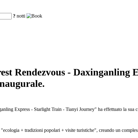
?
notti
rest Rendezvous - Daxinganling Ex
inaugurale.
anling Express - Starlight Train - Tianyi Journey" ha effettuato la sua c
 "ecologia + tradizioni popolari + visite turistiche", creando un compless