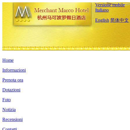
Versione mobile
Italiano
English
简体中文
Home
Informazioni
Prenota ora
Dotazioni
Foto
Notizia
Recensioni
Contatti