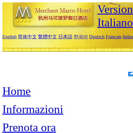
Version
Italiano
English
简体中文
繁體中文
日本語
한국어
Deutsch
Français
Itali
Home
Informazioni
Prenota ora