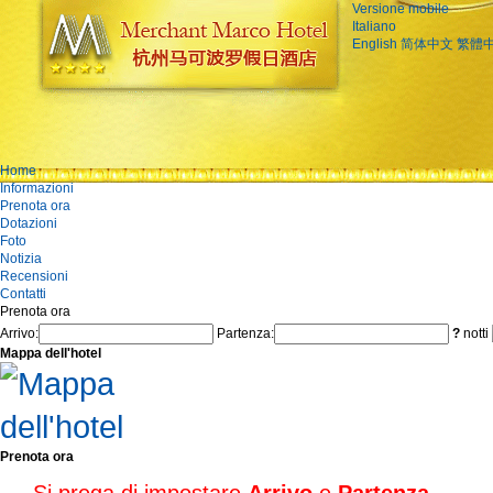
Versione mobile
Italiano
English
简体中文
繁體
Home
Informazioni
Prenota ora
Dotazioni
Foto
Notizia
Recensioni
Contatti
Prenota ora
Arrivo:
Partenza:
?
notti
Mappa dell'hotel
Prenota ora