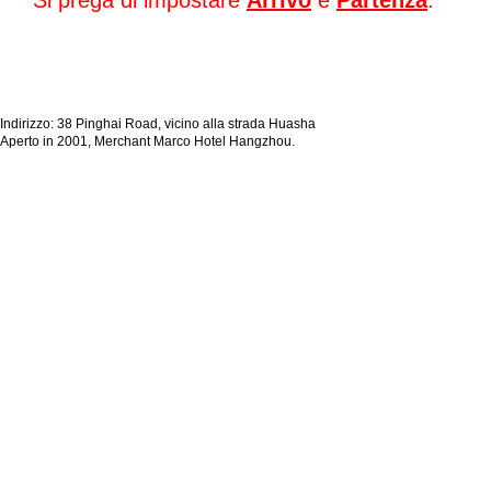
Si prega di impostare
Arrivo
e
Partenza
.
Indirizzo: 38 Pinghai Road, vicino alla strada Huasha
Aperto in 2001, Merchant Marco Hotel Hangzhou.