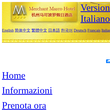
Version
Italiano
English
简体中文
繁體中文
日本語
한국어
Deutsch
Français
Itali
Home
Informazioni
Prenota ora