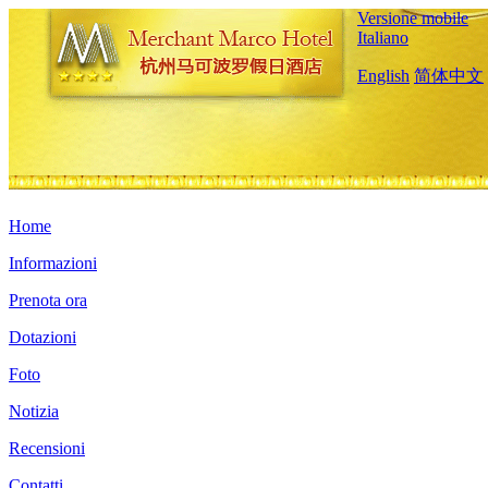
Versione mobile
Italiano
English
简体中文
Home
Informazioni
Prenota ora
Dotazioni
Foto
Notizia
Recensioni
Contatti