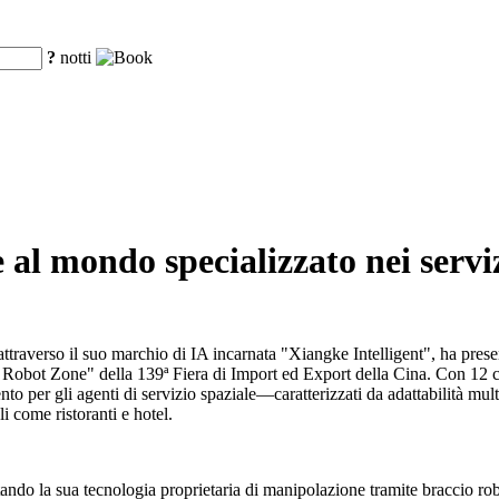
?
notti
al mondo specializzato nei serviz
traverso il suo marchio di IA incarnata "Xiangke Intelligent", ha pres
ce Robot Zone" della 139ª Fiera di Import ed Export della Cina. Con 12 c
nto per gli agenti di servizio spaziale—caratterizzati da adattabilità mul
 come ristoranti e hotel.
ndo la sua tecnologia proprietaria di manipolazione tramite braccio ro