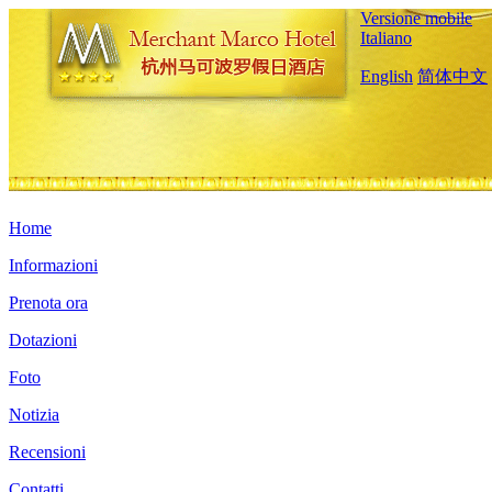
Versione mobile
Italiano
English
简体中文
Home
Informazioni
Prenota ora
Dotazioni
Foto
Notizia
Recensioni
Contatti