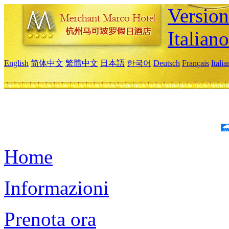
Version
Italiano
English
简体中文
繁體中文
日本語
한국어
Deutsch
Français
Itali
Home
Informazioni
Prenota ora