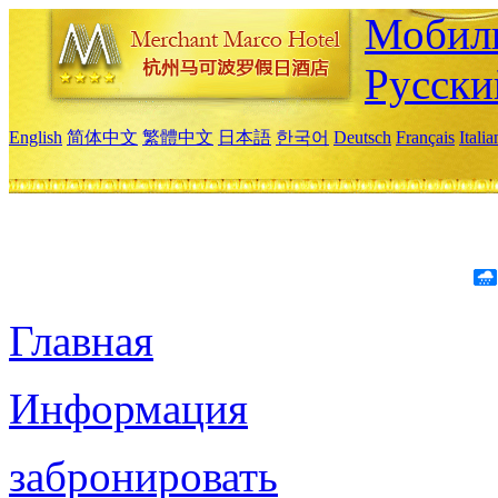
Мобиль
Русски
English
简体中文
繁體中文
日本語
한국어
Deutsch
Français
Itali
Главная
Информация
забронировать