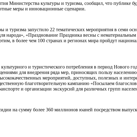
ия Министерства культуры и туризма, сообщил, что публике бу
готные меры и инновационные сценарии.
ры и туризма запустило 22 тематических мероприятия в семи ос
 для народа», «Празднование Праздника весны с нематериальным
этим, в более чем 100 странах и регионах мира пройдут нацио
 культурного и туристического потребления в период Нового год
дениями для внедрения ряда мер, приносящих пользу населению
ысококачественных мероприятий, доступных, полезных и интер
бщественную благотворительную кампанию «Посылаем благослов
транспорте и организации экскурсий для различных групп насел
сидии на сумму более 360 миллионов юаней посредством выпуска