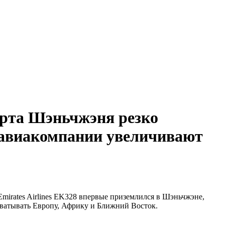
орта Шэньчжэня резко
е авиакомпании увеличивают
irates Airlines EK328 впервые приземлился в Шэньчжэне,
хватывать Европу, Африку и Ближний Восток.