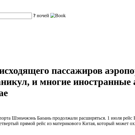
?
ночей
исходящего пассажиров аэроп
каникул, и многие иностранны
ае
рта Шэньчжэнь Баоань продолжали расширяться. 1 июля рейс Em
етвертый прямой рейс из материкового Китая, который может о