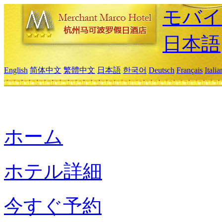
モバイ
日本語
English
简体中文
繁體中文
日本語
한국어
Deutsch
Français
Itali
ホーム
ホテル詳細
今すぐ予約