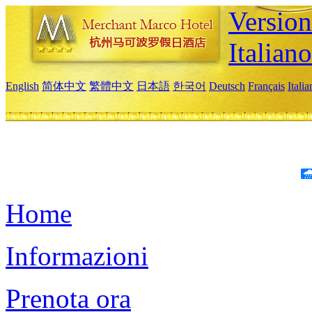
Version
Italiano
English
简体中文
繁體中文
日本語
한국어
Deutsch
Français
Itali
Home
Informazioni
Prenota ora