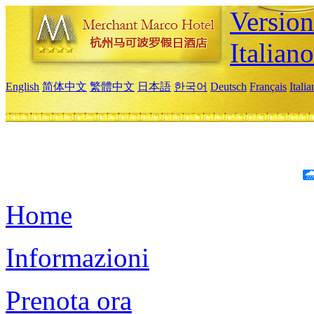
Version
Italiano
English
简体中文
繁體中文
日本語
한국어
Deutsch
Français
Itali
Home
Informazioni
Prenota ora