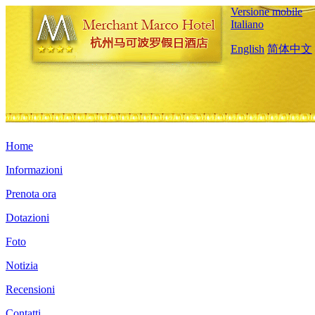
Versione mobile
Italiano
English
简体中文
Home
Informazioni
Prenota ora
Dotazioni
Foto
Notizia
Recensioni
Contatti