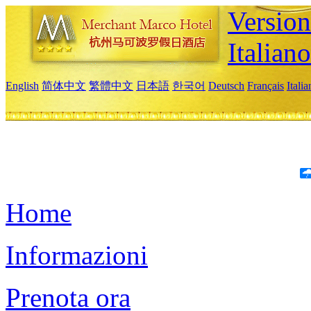
Version
Italiano
English
简体中文
繁體中文
日本語
한국어
Deutsch
Français
Itali
Home
Informazioni
Prenota ora