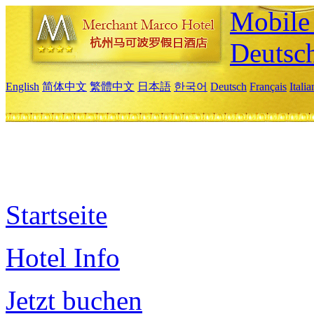
Mobile 
Deutsc
English
简体中文
繁體中文
日本語
한국어
Deutsch
Français
Itali
Startseite
Hotel Info
Jetzt buchen