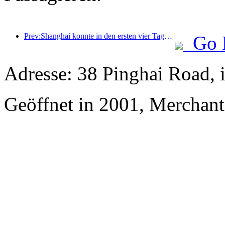
Prev:Shanghai konnte in den ersten vier Tagen des Mittherbstfestes und der Nationalfeiertage über 15,11 Millionen Besucher begrüßen, was einem Anstieg von über 20 % im Vergleich zum Vorjahr entspricht.
Go 
Adresse: 38 Pinghai Road, 
Geöffnet in 2001, Merchan