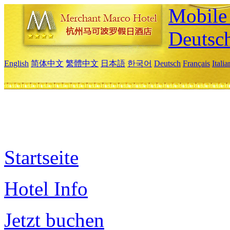
Mobile 
Deutsc
English
简体中文
繁體中文
日本語
한국어
Deutsch
Français
Itali
Startseite
Hotel Info
Jetzt buchen