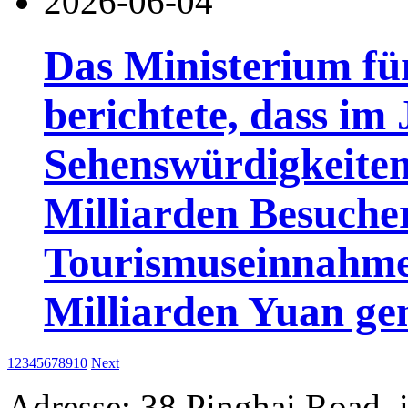
2026-06-04
Das Ministerium fü
berichtete, dass im
Sehenswürdigkeiten
Milliarden Besuch
Tourismuseinnahme
Milliarden Yuan gen
1
2
3
4
5
6
7
8
9
10
Next
Adresse: 38 Pinghai Road, 