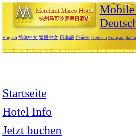
Mobile 
Deutsc
English
简体中文
繁體中文
日本語
한국어
Deutsch
Français
Itali
Startseite
Hotel Info
Jetzt buchen