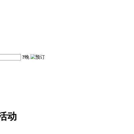
?
晚
活动