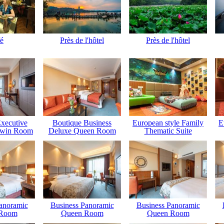
é
Près de l'hôtel
Près de l'hôtel
xecutive
Boutique Business
European style Family
E
Twin Room
Deluxe Queen Room
Thematic Suite
anoramic
Business Panoramic
Business Panoramic
 Room
Queen Room
Queen Room