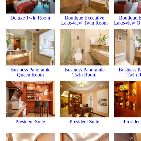
Deluxe Twin Room
Boutique Executive
Boutique E
Lake-view Twin Room
Lake-view Q
Business Panoramic
Business Panoramic
Business P
Queen Room
Twin Room
Twin 
President Suite
President Suite
Presiden