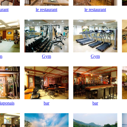
aurant
le restaurant
le restaurant
m
Gym
Gym
 japonais
bar
bar