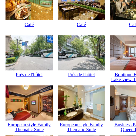
Café
Café
Caf
Près de l'hôtel
Près de l'hôtel
Boutique E
Lake-view 
European style Family
European style Family
Business P
Thematic Suite
Thematic Suite
Queen