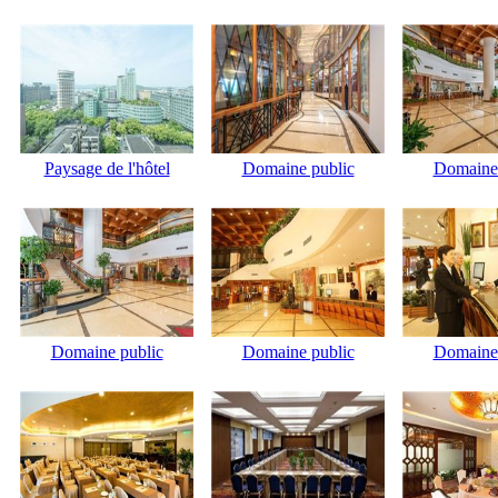
Paysage de l'hôtel
Domaine public
Domaine 
Domaine public
Domaine public
Domaine 