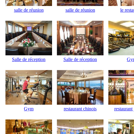
salle de réunion
salle de réunion
le rest
Salle de réception
Salle de réception
Gy
Gym
restaurant chinois
restaurant