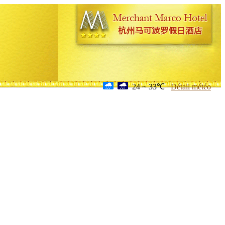
24 ~ 33℃
Détail météo