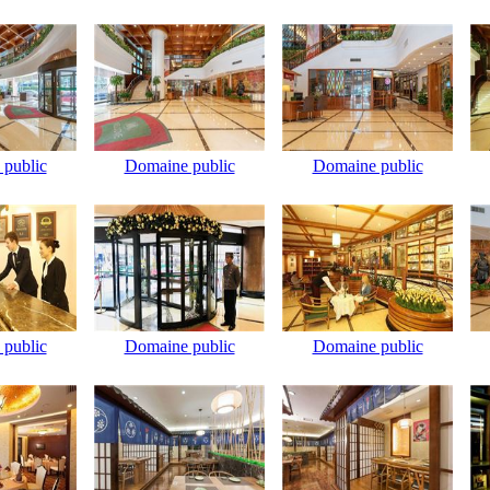
public
Domaine public
Domaine public
public
Domaine public
Domaine public