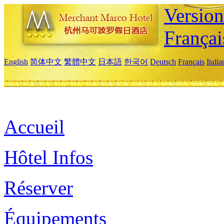
Versio
Françai
English
简体中文
繁體中文
日本語
한국어
Deutsch
Français
Itali
Accueil
Hôtel Infos
Réserver
Équipements