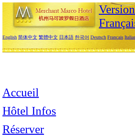
Versio
Françai
English
简体中文
繁體中文
日本語
한국어
Deutsch
Français
Itali
Accueil
Hôtel Infos
Réserver