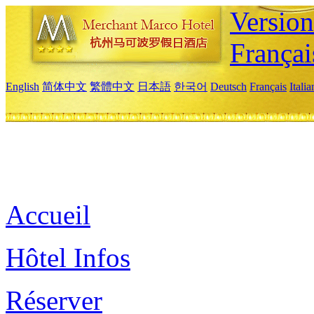
Versio
Françai
English
简体中文
繁體中文
日本語
한국어
Deutsch
Français
Itali
Accueil
Hôtel Infos
Réserver