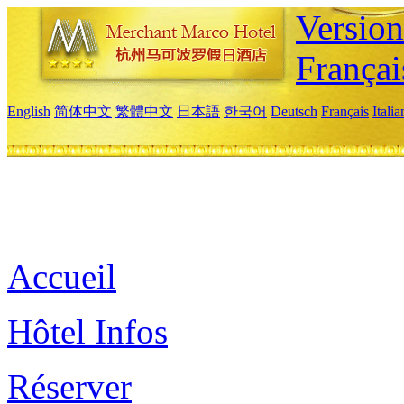
Versio
Françai
English
简体中文
繁體中文
日本語
한국어
Deutsch
Français
Itali
Accueil
Hôtel Infos
Réserver