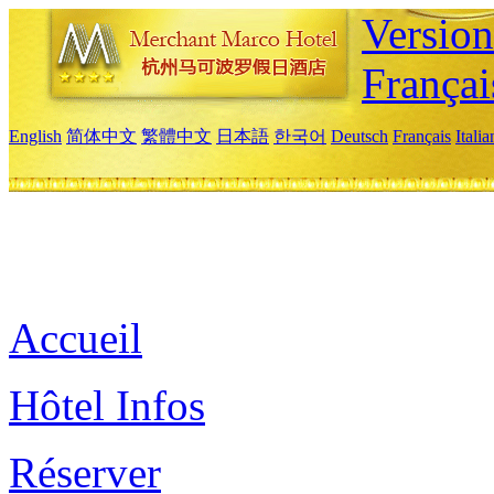
Versio
Françai
English
简体中文
繁體中文
日本語
한국어
Deutsch
Français
Itali
Accueil
Hôtel Infos
Réserver