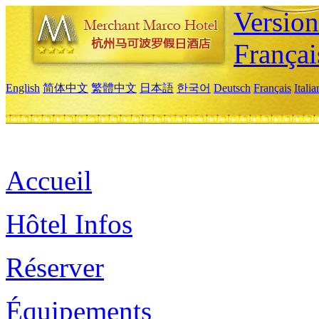
Versio
Françai
English
简体中文
繁體中文
日本語
한국어
Deutsch
Français
Itali
Accueil
Hôtel Infos
Réserver
Équipements