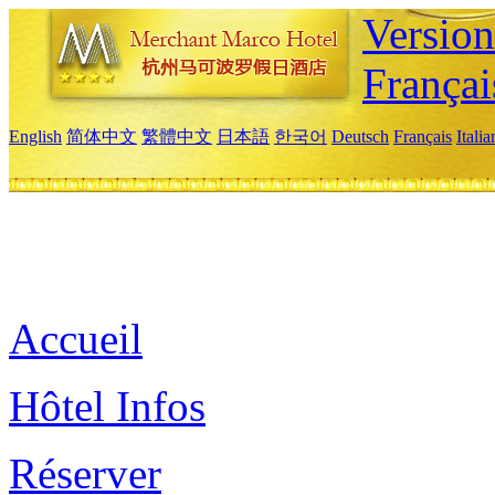
Versio
Françai
English
简体中文
繁體中文
日本語
한국어
Deutsch
Français
Itali
Accueil
Hôtel Infos
Réserver