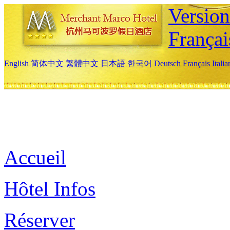
Versio
Françai
English
简体中文
繁體中文
日本語
한국어
Deutsch
Français
Itali
Accueil
Hôtel Infos
Réserver