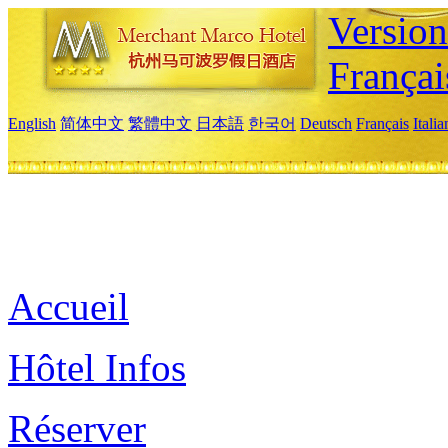
Versio
Françai
English
简体中文
繁體中文
日本語
한국어
Deutsch
Français
Itali
Accueil
Hôtel Infos
Réserver