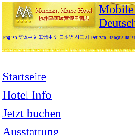
Mobile 
Deutsc
English
简体中文
繁體中文
日本語
한국어
Deutsch
Français
Itali
Startseite
Hotel Info
Jetzt buchen
Ausstattung