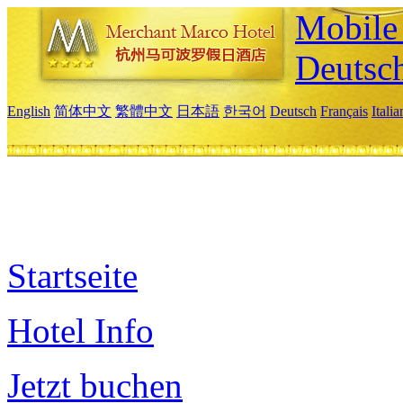
Mobile 
Deutsc
English
简体中文
繁體中文
日本語
한국어
Deutsch
Français
Itali
Startseite
Hotel Info
Jetzt buchen