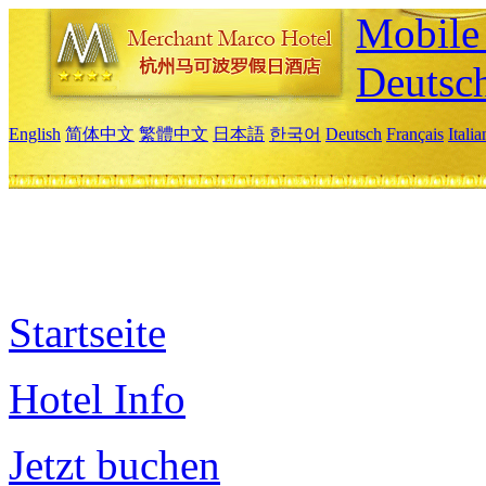
Mobile 
Deutsc
English
简体中文
繁體中文
日本語
한국어
Deutsch
Français
Itali
Startseite
Hotel Info
Jetzt buchen