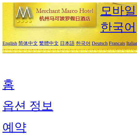
모바일
한국어
English
简体中文
繁體中文
日本語
한국어
Deutsch
Français
Itali
홈
옵션 정보
예약